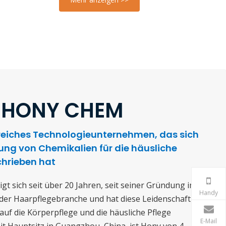
 HONY CHEM
sreiches Technologieunternehmen, das sich
lung von Chemikalien für die häusliche
chrieben hat
gt sich seit über 20 Jahren, seit seiner Gründung im
Handy
 der Haarpflegebranche und hat diese Leidenschaft
 auf die Körperpflege und die häusliche Pflege
E-Mail
t Hauptsitz in Guangzhou, China, ist Hony von 4