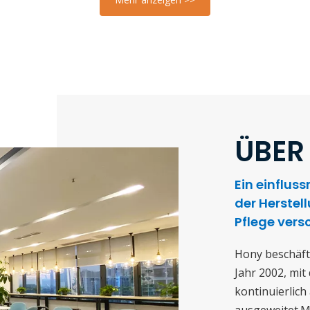
ÜBER
Ein einflus
der Herstel
Pflege vers
Hony beschäfti
Jahr 2002, mit
kontinuierlich
ausgeweitet.Mi