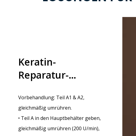
Keratin-
Weich
Reparatur-
Vorbehandlung
Conditioner
uptgefäß
gleichmäßig 
Vorbehandlung: Teil A1 & A2,
• Teil A in d
gleichmäßig umrühren.
gleichmäßig 
• Teil A in den Hauptbehälter geben,
eichen
Mischung A1 u
gleichmäßig umrühren (200 U/min),