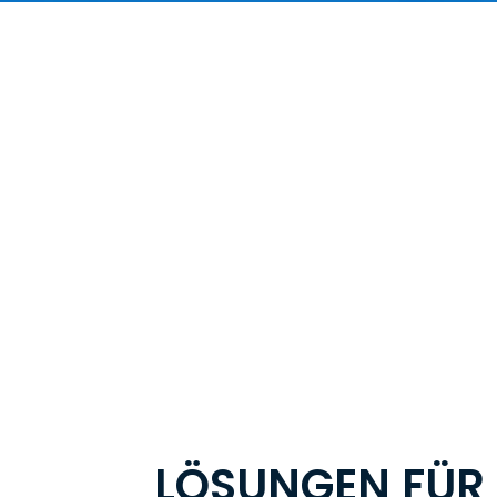
20000
4
㎡
Abdeckungsbereich
Kerntechnologien
LÖSUNGEN FÜR