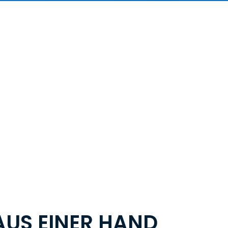
2
20000
F&E-Zentren
tons
Jährliche Produktion
US EINER HAND