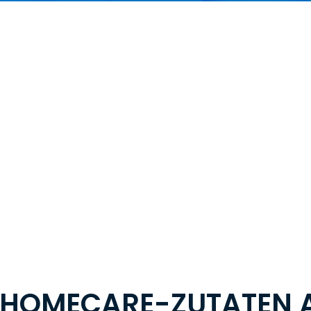
20
100
+
+
F&E-Personal
Mitarbeiter
 HOMECARE-ZUTATEN A