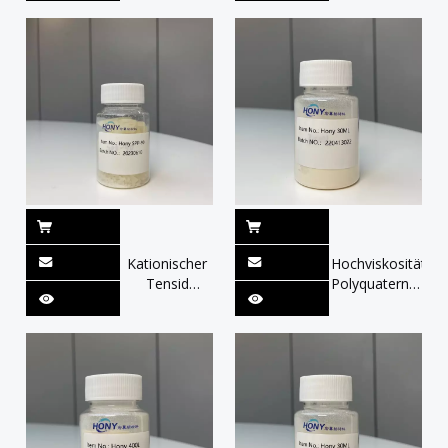
Nichtionischer
Großhandel
Tensid,
China Hony
Verdicker,
C-14S CAS
Emulgator
65497-29-2
Kationischer
Hochviskosität
Tensid
Polyquaternium-
Enhanced
10-Lieferant
Hair
China Hony
Conditioner,
30m für
CAS 161294-
Shampoo &
46-8
Hautpflege