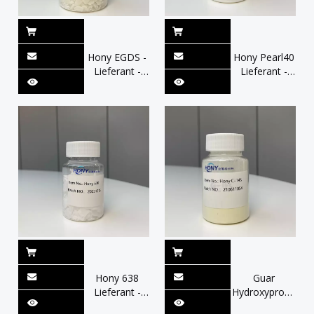
Hony EGDS -
Hony Pearl40
Lieferant -
Lieferant -
Großhandel |
Großhandel |
Niedrige
Scheinen Sie
Viskosität,
Glanz und
schnelle
Glanz ， als
Dispersion,
optimaler ，
thermische
Stabilisator
Stabilität
und
Verdickungsmittel
Hony 638
Guar
Lieferant -
Hydroxypropyltri
Großhandel |
Chloridhersteller