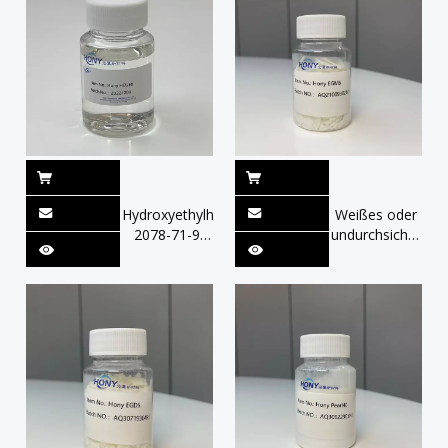
Naked Bubble
Serum
Hydroxyethylharnstoff
Weißes oder
2078-71-9
undurchsichtiges
Gesichtsprodukte
Aussehen
emollient
Glykolmonosteara
Perlmittel
Emulgierschaum
Boste
Kosmetische
Produkte