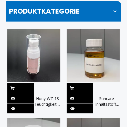
PRODUKTKATEGORIE
Hony WZ-1S
Suncare
Feuchtigkeitsspendendes
Inhaltsstoffe
und
CAS Nr.
feuchtigkeitsspendendes
27924-99-8
Skincare
Polyhydroxystarin
Emollient