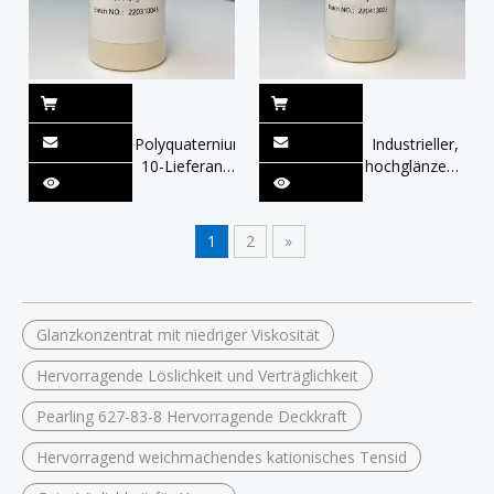
Polyquaternium-
Industrieller,
10-Lieferant
hochglänzender,
China Hony
flauschiger,
400 für
leicht
Shampoo &
ausspülbarer
1
2
»
Hautpflege
kationischer
Conditioner
Glanzkonzentrat mit niedriger Viskosität
Hervorragende Löslichkeit und Verträglichkeit
Pearling 627-83-8 Hervorragende Deckkraft
Hervorragend weichmachendes kationisches Tensid