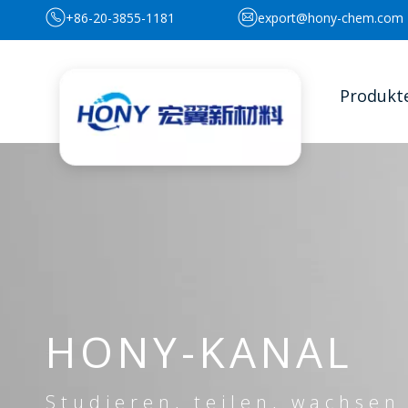
+86-20-3855-1181
export@hony-chem.com
Produkt
HONY-KANAL
Studieren, teilen, wachsen