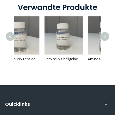
Verwandte Produkte
Aminosäure-Tenside Disodium Cocoyl Glutamte Äußerst angenehme Feuchtigkeitsspende
Farblos bis hellgelbe flüssiger Kaliumkokoylglycinat minimales Salz
Aminosäure-Tenside Sodium Lauroyl Sarcosinate Baby Products Reinigungsmittel für empfindliche Haut Aminosäure-Tenside
Quicklinks