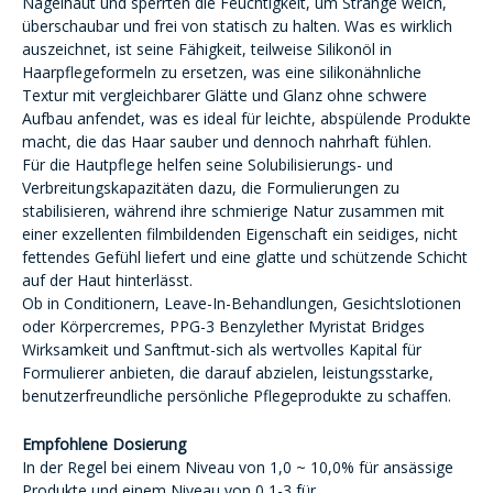
Nagelhaut und sperrten die Feuchtigkeit, um Stränge weich,
überschaubar und frei von statisch zu halten. Was es wirklich
auszeichnet, ist seine Fähigkeit, teilweise Silikonöl in
Haarpflegeformeln zu ersetzen, was eine silikonähnliche
Textur mit vergleichbarer Glätte und Glanz ohne schwere
Aufbau anfendet, was es ideal für leichte, abspülende Produkte
macht, die das Haar sauber und dennoch nahrhaft fühlen.
Für die Hautpflege helfen seine Solubilisierungs- und
Verbreitungskapazitäten dazu, die Formulierungen zu
stabilisieren, während ihre schmierige Natur zusammen mit
einer exzellenten filmbildenden Eigenschaft ein seidiges, nicht
fettendes Gefühl liefert und eine glatte und schützende Schicht
auf der Haut hinterlässt.
Ob in Conditionern, Leave-In-Behandlungen, Gesichtslotionen
oder Körpercremes, PPG-3 Benzylether Myristat Bridges
Wirksamkeit und Sanftmut-sich als wertvolles Kapital für
Formulierer anbieten, die darauf abzielen, leistungsstarke,
benutzerfreundliche persönliche Pflegeprodukte zu schaffen.
Empfohlene Dosierung
In der Regel bei einem Niveau von 1,0 ~ 10,0% für ansässige
Produkte und einem Niveau von 0,1-3 für