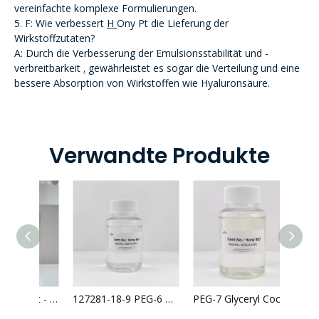
vereinfachte komplexe Formulierungen.
5. F: Wie verbessert
H
Ony
Pt die Lieferung der
Wirkstoffzutaten?
A: Durch die Verbesserung der Emulsionsstabilität und -
verbreitbarkeit
.
gewährleistet es sogar die Verteilung und eine
bessere Absorption von Wirkstoffen wie Hyaluronsäure.
Verwandte Produkte
Hony 404 Lieferant - Großhandel | Schmierigkeit, Feuchtigkeit für die Hautpflege
127281-18-9 PEG-6 Caprylic/Capric Glycerides hautfreundliche mizellare Wasserkosmetik
PEG-7 Glyceryl Cocoate Wasserlöslicher Reinigungsöl-Make-up-Entferner mit guter Emulgierung