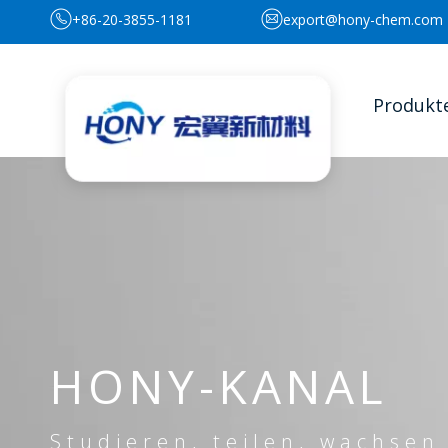
+86-20-3855-1181
export@hony-chem.com
Produkt
HONY-KANAL
Studieren, teilen, wachsen