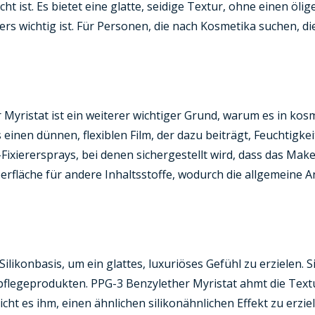
ht ist. Es bietet eine glatte, seidige Textur, ohne einen öli
wichtig ist. Für Personen, die nach Kosmetika suchen, die 
r Myristat ist ein weiterer wichtiger Grund, warum es in ko
einen dünnen, flexiblen Film, der dazu beiträgt, Feuchtigke
-Fixierersprays, bei denen sichergestellt wird, dass das Mak
 Oberfläche für andere Inhaltsstoffe, wodurch die allgemein
ilikonbasis, um ein glattes, luxuriöses Gefühl zu erzielen.
pflegeprodukten. PPG-3 Benzylether Myristat ahmt die Textu
ht es ihm, einen ähnlichen silikonähnlichen Effekt zu erzie