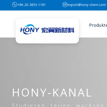
+86-20-3855-1181
export@hony-chem.com
Produkt
HONY-KANAL
Studieren, teilen, wachsen