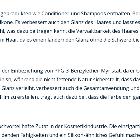
legeprodukten wie Conditioner und Shampoos enthalten. Bei C
Silikone. Es verbessert auch den Glanz des Haares und läss
fühl, was dazu beitragen kann, die Verwaltbarkeit des Haar
em Haar, da es einen landernden Glanz ohne die Schwere biet
on der Einbeziehung von PPG-3-Benzylether-Myristat, da er 
inish, während die nicht fettende Natur sicherstellt, dass
oder Glanz verleiht, verbessert auch die Gesamtanwendung un
n Film zu erstellen, trägt auch dazu bei, dass die Farbe den 
hochvorteilhafte Zutat in der Kosmetikindustrie. Die einziga
ildenden Fähigkeiten und ein Silikon-ähnliches Gefühl mache