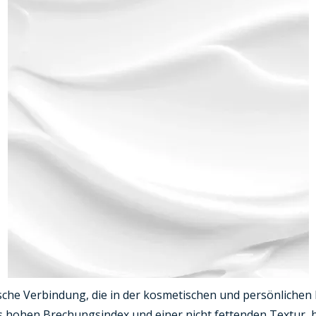
sche Verbindung, die in der kosmetischen und persönlichen Pf
s hohen Brechungsindex und einer nicht fettenden Textur, 