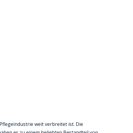
legeindustrie weit verbreitet ist. Die
haben es zu einem beliebten Bestandteil von