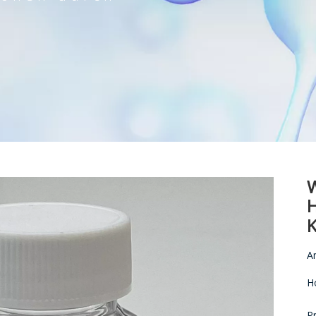
W
H
K
An
H
P