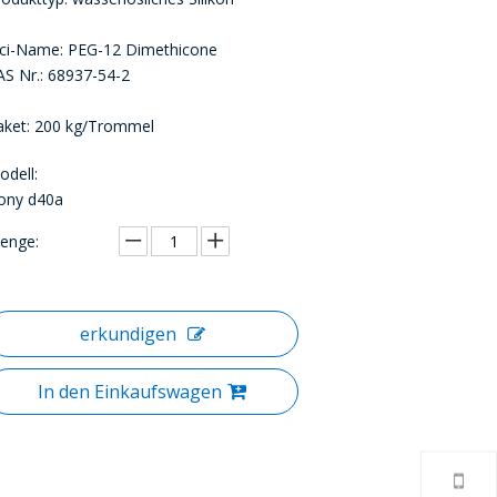
nci-Name: PEG-12 Dimethicone
AS Nr.: 68937-54-2
aket: 200 kg/Trommel
odell:
ony d40a
enge:
erkundigen
In den Einkaufswagen