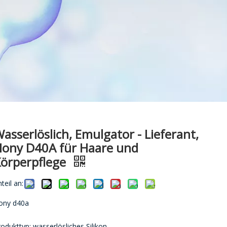
asserlöslich, Emulgator - Lieferant,
ony D40A für Haare und
örperpflege
teil an:
ony d40a
rodukttyp: wasserlösliches Silikon