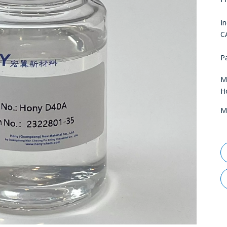
I
C
P
M
H
M