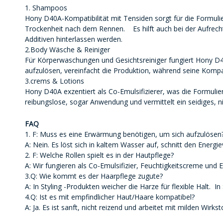
1. Shampoos
Hony D40A-Kompatibilität mit Tensiden sorgt für die Formulie
Trockenheit nach dem Rennen. Es hilft auch bei der Aufrechte
Additiven hinterlassen werden.
2.Body Wäsche & Reiniger
Für Körperwaschungen und Gesichtsreiniger fungiert Hony D40A
aufzulösen, vereinfacht die Produktion, während seine Kompatib
3.crems & Lotions
Hony D40A exzentiert als Co-Emulsifizierer, was die Formulier
reibungslose, sogar Anwendung und vermittelt ein seidiges, nic
FAQ
1. F: Muss es eine Erwärmung benötigen, um sich aufzulösen
A: Nein. Es löst sich in kaltem Wasser auf, schnitt den Energi
2. F: Welche Rollen spielt es in der Hautpflege?
A: Wir fungieren als Co-Emulsifizier, Feuchtigkeitscreme und E
3.Q: Wie kommt es der Haarpflege zugute?
A: In Styling -Produkten weicher die Harze für flexible Halt. 
4.Q: Ist es mit empfindlicher Haut/Haare kompatibel?
A: Ja. Es ist sanft, nicht reizend und arbeitet mit milden Wirkst