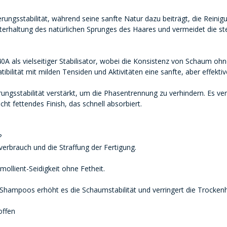
rungsstabilität, während seine sanfte Natur dazu beiträgt, die Reini
rhaltung des natürlichen Sprunges des Haares und vermeidet die steif
 als vielseitiger Stabilisator, wobei die Konsistenz von Schaum ohne 
ilität mit milden Tensiden und Aktivitäten eine sanfte, aber effektive
ungsstabilität verstärkt, um die Phasentrennung zu verhindern. Es ver
ht fettendes Finish, das schnell absorbiert.
?
everbrauch und die Straffung der Fertigung.
mollient-Seidigkeit ohne Fetheit.
In Shampoos erhöht es die Schaumstabilität und verringert die Trockenh
offen