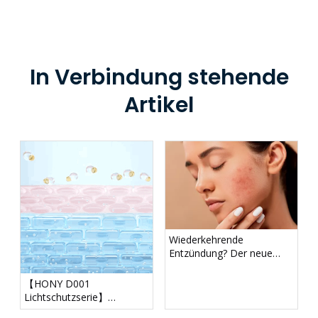
In Verbindung stehende
Artikel
Wiederkehrende
Entzündung? Der neue
„Anti-Inflammation Expert“
von Hony erzielt einen
【HONY D001
Durchbruch in der
Lichtschutzserie】
Entzündungshemmung!
Innovative