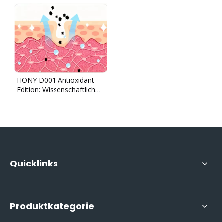
Lichtschutztechnologie, die
einen „Lichtschutzschild“
für die Haut bildet
HONY D001 Antioxidant
Edition: Wissenschaftliches
Anti-Aging, baut die
Abwehrkräfte der Haut
wieder auf
Quicklinks
Produktkategorie