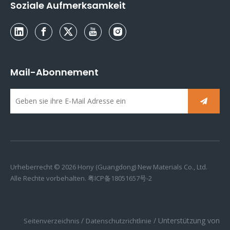
Soziale Aufmerksamkeit
Mail-Abonnement
Urheberrecht ©
2026
Hony (Guangdong) New Materials Co., Ltd.
Alle Rechte vorbehalten.
粤ICP备18051657号-2
/
/ Unterstützung von
Seitenverzeichnis
Datenschutzrichtlinie