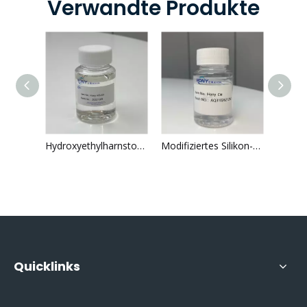
Verwandte Produkte
Wasserlöslich, Emulgator - Lieferant, Hony D40A für Haare und Körperpflege
Hydroxyethylharnstoff 2078-71-9 Gesichtsprodukte emollient
Modifiziertes Silikon-Caprylyl-Methicon luxuriöser Haut fühlen sich nicht fettendes flüchtiges Silikon
Quicklinks